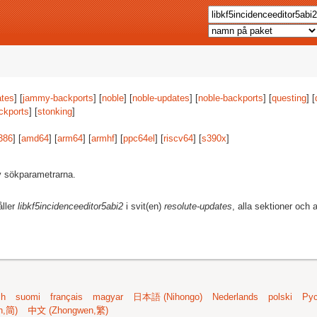
tes
] [
jammy-backports
] [
noble
] [
noble-updates
] [
noble-backports
] [
questing
] [
ckports
] [
stonking
]
386
] [
amd64
] [
arm64
] [
armhf
] [
ppc64el
] [
riscv64
] [
s390x
]
av sökparametrarna.
åller
libkf5incidenceeditor5abi2
i svit(en)
resolute-updates
, alla sektioner och 
sh
suomi
français
magyar
日本語 (Nihongo)
Nederlands
polski
Рус
n,简)
中文 (Zhongwen,繁)