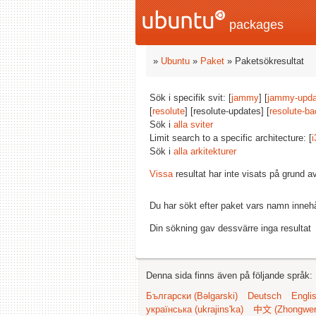
packages
»
Ubuntu
»
Paket
» Paketsökresultat
Sök i specifik svit: [
jammy
] [
jammy-upda
[
resolute
] [resolute-updates] [
resolute-ba
Sök i
alla sviter
Limit search to a specific architecture: [
i
Sök i
alla arkitekturer
Vissa
resultat har inte visats på grund 
Du har sökt efter paket vars namn inneh
Din sökning gav dessvärre inga resultat
Denna sida finns även på följande språk:
Български (Bəlgarski)
Deutsch
Engli
українська (ukrajins'ka)
中文 (Zhongwe