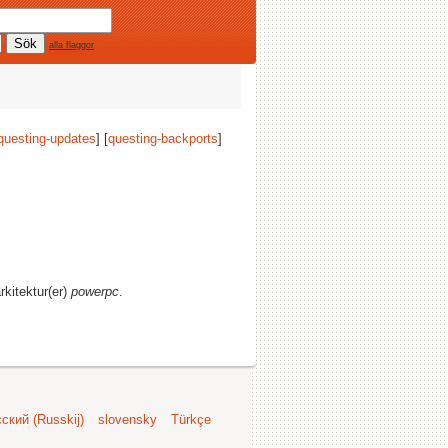
alla flaggor
questing-updates
] [
questing-backports
]
arkitektur(er)
powerpc
.
ский (Russkij)
slovensky
Türkçe