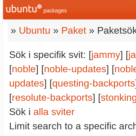
packages
»
Ubuntu
»
Paket
» Paketsök
Sök i specifik svit: [
jammy
] [
j
[
noble
] [
noble-updates
] [
nobl
updates
] [
questing-backports
[
resolute-backports
] [
stonkin
Sök i
alla sviter
Limit search to a specific arch