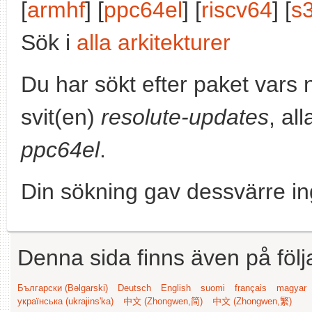
[
armhf
] [
ppc64el
] [
riscv64
] [
s
Sök i
alla arkitekturer
Du har sökt efter paket vars
svit(en)
resolute-updates
, al
ppc64el
.
Din sökning gav dessvärre in
Denna sida finns även på följ
Български (Bəlgarski)
Deutsch
English
suomi
français
magyar
українська (ukrajins'ka)
中文 (Zhongwen,简)
中文 (Zhongwen,繁)