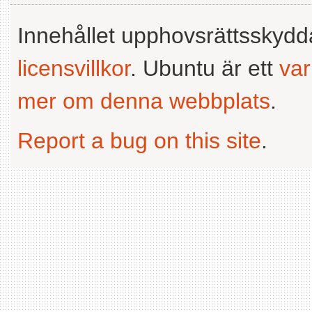
Innehållet upphovsrättsskyd
licensvillkor
. Ubuntu är ett
va
mer om denna webbplats
.
Report a bug on this site
.