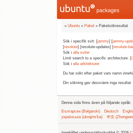
packages
»
Ubuntu
»
Paket
» Paketsökresultat
Sök i specifik svit: [
jammy
] [
jammy-upda
[
resolute
] [resolute-updates] [
resolute-ba
Sök i
alla sviter
Limit search to a specific architecture: [
i
Sök i
alla arkitekturer
Du har sökt efter paket vars namn inneh
Din sökning gav dessvärre inga resultat
Denna sida finns även på följande språk:
Български (Bəlgarski)
Deutsch
Engli
українська (ukrajins'ka)
中文 (Zhongwe
Innehållet upphovsrättsskyddat © 2026
C