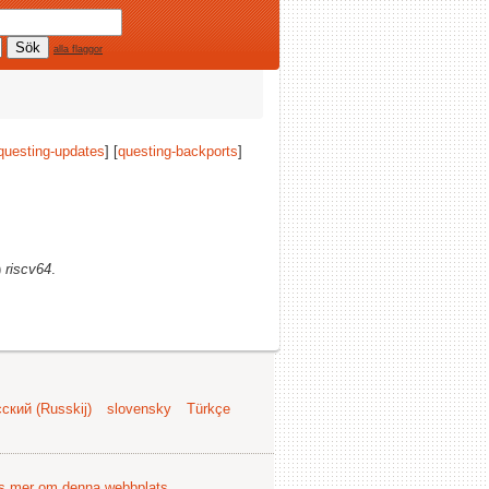
alla flaggor
questing-updates
] [
questing-backports
]
)
riscv64
.
ский (Russkij)
slovensky
Türkçe
s mer om denna webbplats
.