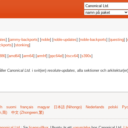
tes
] [
jammy-backports
] [
noble
] [
noble-updates
] [
noble-backports
] [
questing
] [
ckports
] [
stonking
]
386
] [
amd64
] [
arm64
] [
armhf
] [
ppc64el
] [
riscv64
] [
s390x
]
åller
Canonical Ltd.
i svit(en)
resolute-updates
, alla sektioner och arkitektur(er
sh
suomi
français
magyar
日本語 (Nihongo)
Nederlands
polski
Рус
n,简)
中文 (Zhongwen,繁)
anonical Ltd.
; Se
licensvillkor
. Ubuntu är ett
varumärke
hos Canonical Ltd.
Lä