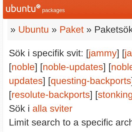
packages
»
Ubuntu
»
Paket
» Paketsök
Sök i specifik svit: [
jammy
] [
j
[
noble
] [
noble-updates
] [
nobl
updates
] [
questing-backports
[
resolute-backports
] [
stonkin
Sök i
alla sviter
Limit search to a specific arch