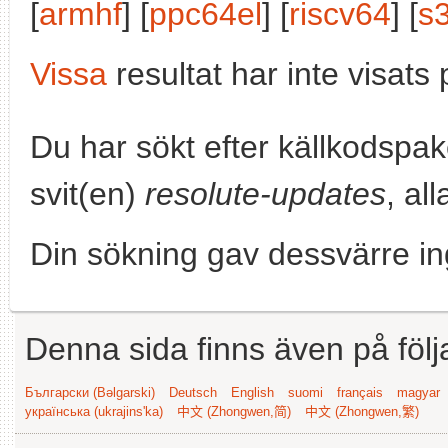
[
armhf
] [
ppc64el
] [
riscv64
] [
s
Vissa
resultat har inte visat
Du har sökt efter källkodspa
svit(en)
resolute-updates
, al
Din sökning gav dessvärre in
Denna sida finns även på följ
Български (Bəlgarski)
Deutsch
English
suomi
français
magyar
українська (ukrajins'ka)
中文 (Zhongwen,简)
中文 (Zhongwen,繁)