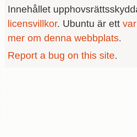
Innehållet upphovsrättsskyd
licensvillkor
. Ubuntu är ett
va
mer om denna webbplats
.
Report a bug on this site
.