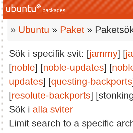
packages
»
Ubuntu
»
Paket
» Paketsök
Sök i specifik svit: [
jammy
] [
j
[
noble
] [
noble-updates
] [
nobl
updates
] [
questing-backports
[
resolute-backports
] [stonking
Sök i
alla sviter
Limit search to a specific arch