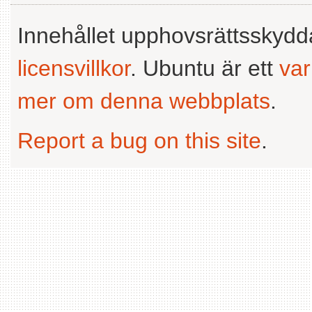
Innehållet upphovsrättsskyd
licensvillkor
. Ubuntu är ett
va
mer om denna webbplats
.
Report a bug on this site
.