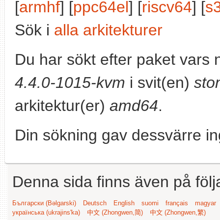
[
armhf
] [
ppc64el
] [
riscv64
] [
s
Sök i
alla arkitekturer
Du har sökt efter paket vars
4.4.0-1015-kvm
i svit(en)
sto
arkitektur(er)
amd64
.
Din sökning gav dessvärre in
Denna sida finns även på följ
Български (Bəlgarski)
Deutsch
English
suomi
français
magyar
українська (ukrajins'ka)
中文 (Zhongwen,简)
中文 (Zhongwen,繁)