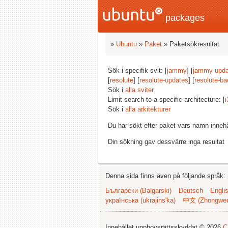
packages
»
Ubuntu
»
Paket
» Paketsökresultat
Sök i specifik svit: [
jammy
] [
jammy-upda
[
resolute
] [
resolute-updates
] [
resolute-ba
Sök i
alla sviter
Limit search to a specific architecture: [
i
Sök i
alla arkitekturer
Du har sökt efter paket vars namn inneh
Din sökning gav dessvärre inga resultat
Denna sida finns även på följande språk:
Български (Bəlgarski)
Deutsch
Engli
українська (ukrajins'ka)
中文 (Zhongwe
Innehållet upphovsrättsskyddat © 2026
C