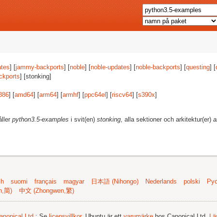
tes
] [
jammy-backports
] [
noble
] [
noble-updates
] [
noble-backports
] [
questing
] [
ckports
] [stonking]
386
] [
amd64
] [
arm64
] [
armhf
] [
ppc64el
] [
riscv64
] [
s390x
]
åller
python3.5-examples
i svit(en)
stonking
, alla sektioner och arkitektur(er)
a
sh
suomi
français
magyar
日本語 (Nihongo)
Nederlands
polski
Рус
n,简)
中文 (Zhongwen,繁)
anonical Ltd.
; Se
licensvillkor
. Ubuntu är ett
varumärke
hos Canonical Ltd.
Lä