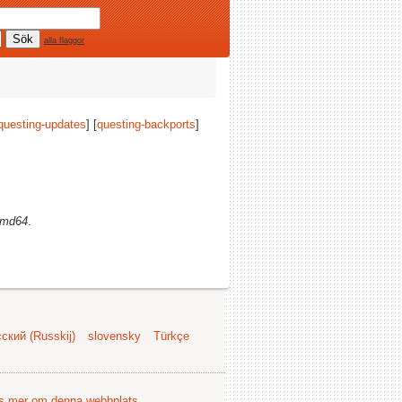
alla flaggor
questing-updates
] [
questing-backports
]
md64
.
ский (Russkij)
slovensky
Türkçe
s mer om denna webbplats
.