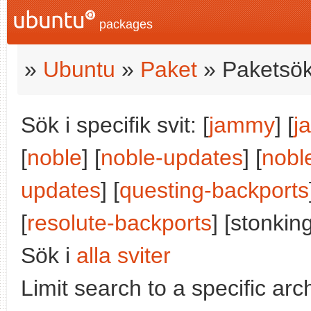
packages
»
Ubuntu
»
Paket
» Paketsök
Sök i specifik svit: [
jammy
] [
j
[
noble
] [
noble-updates
] [
nobl
updates
] [
questing-backports
[
resolute-backports
] [stonking
Sök i
alla sviter
Limit search to a specific arch