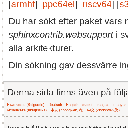
[
armhf
] [
ppc64el
] [
riscv64
] [
s
Du har sökt efter paket vars
sphinxcontrib.websupport
i s
alla arkitekturer.
Din sökning gav dessvärre in
Denna sida finns även på följ
Български (Bəlgarski)
Deutsch
English
suomi
français
magyar
українська (ukrajins'ka)
中文 (Zhongwen,简)
中文 (Zhongwen,繁)