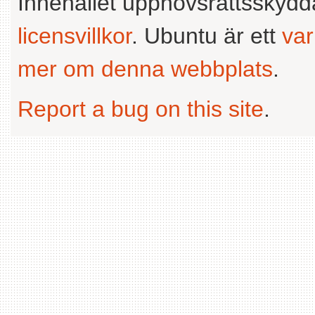
Innehållet upphovsrättsskyd
licensvillkor
. Ubuntu är ett
va
mer om denna webbplats
.
Report a bug on this site
.