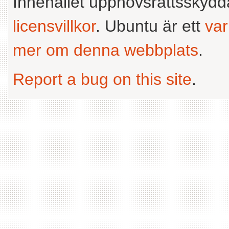
Innehållet upphovsrättsskyd
licensvillkor
. Ubuntu är ett
va
mer om denna webbplats
.
Report a bug on this site
.