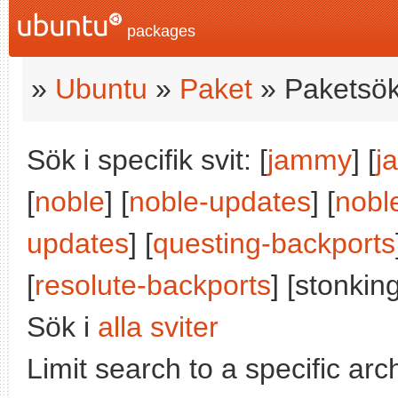
packages
»
Ubuntu
»
Paket
» Paketsök
Sök i specifik svit: [
jammy
] [
j
[
noble
] [
noble-updates
] [
nobl
updates
] [
questing-backports
[
resolute-backports
] [stonking
Sök i
alla sviter
Limit search to a specific arch