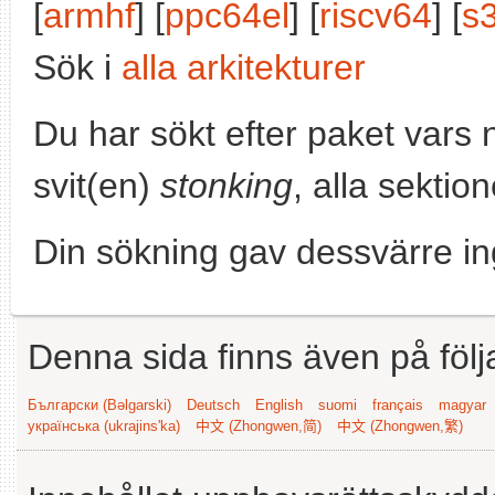
[
armhf
] [
ppc64el
] [
riscv64
] [
s
Sök i
alla arkitekturer
Du har sökt efter paket vars
svit(en)
stonking
, alla sektio
Din sökning gav dessvärre in
Denna sida finns även på följ
Български (Bəlgarski)
Deutsch
English
suomi
français
magyar
українська (ukrajins'ka)
中文 (Zhongwen,简)
中文 (Zhongwen,繁)