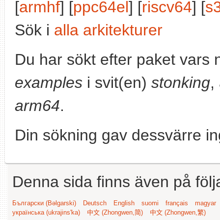
[
armhf
] [
ppc64el
] [
riscv64
] [
s
Sök i
alla arkitekturer
Du har sökt efter paket vars
examples
i svit(en)
stonking
,
arm64
.
Din sökning gav dessvärre in
Denna sida finns även på följ
Български (Bəlgarski)
Deutsch
English
suomi
français
magyar
українська (ukrajins'ka)
中文 (Zhongwen,简)
中文 (Zhongwen,繁)