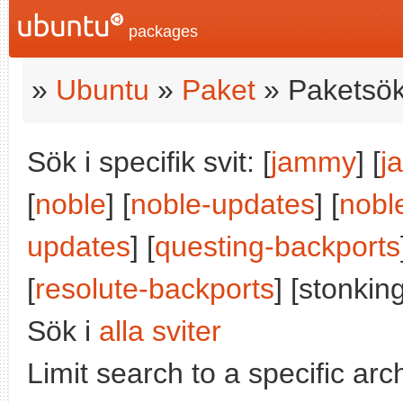
packages
»
Ubuntu
»
Paket
» Paketsök
Sök i specifik svit: [
jammy
] [
j
[
noble
] [
noble-updates
] [
nobl
updates
] [
questing-backports
[
resolute-backports
] [stonking
Sök i
alla sviter
Limit search to a specific arch