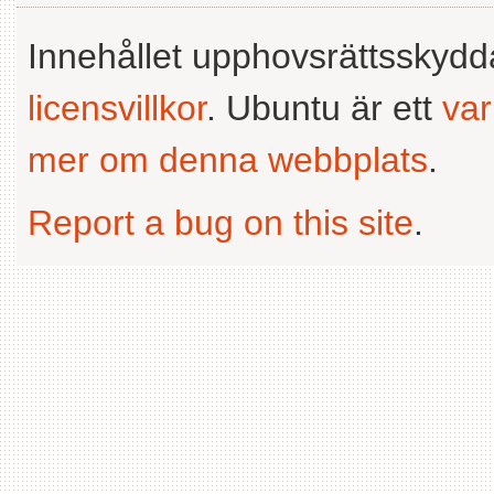
Innehållet upphovsrättsskyd
licensvillkor
. Ubuntu är ett
va
mer om denna webbplats
.
Report a bug on this site
.