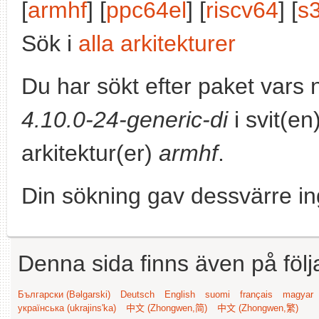
[
armhf
] [
ppc64el
] [
riscv64
] [
s
Sök i
alla arkitekturer
Du har sökt efter paket vars
4.10.0-24-generic-di
i svit(en
arkitektur(er)
armhf
.
Din sökning gav dessvärre in
Denna sida finns även på följ
Български (Bəlgarski)
Deutsch
English
suomi
français
magyar
українська (ukrajins'ka)
中文 (Zhongwen,简)
中文 (Zhongwen,繁)