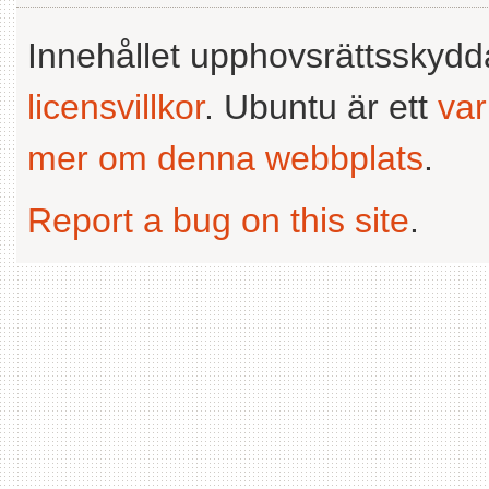
Innehållet upphovsrättsskyd
licensvillkor
. Ubuntu är ett
va
mer om denna webbplats
.
Report a bug on this site
.