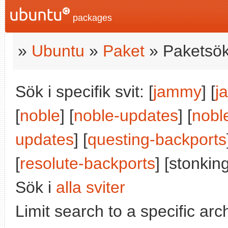
packages
»
Ubuntu
»
Paket
» Paketsök
Sök i specifik svit: [
jammy
] [
j
[
noble
] [
noble-updates
] [
nobl
updates
] [
questing-backports
[
resolute-backports
] [stonking
Sök i
alla sviter
Limit search to a specific arch