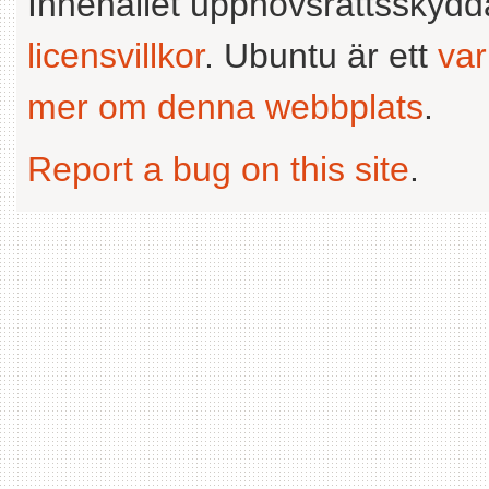
Innehållet upphovsrättsskyd
licensvillkor
. Ubuntu är ett
va
mer om denna webbplats
.
Report a bug on this site
.