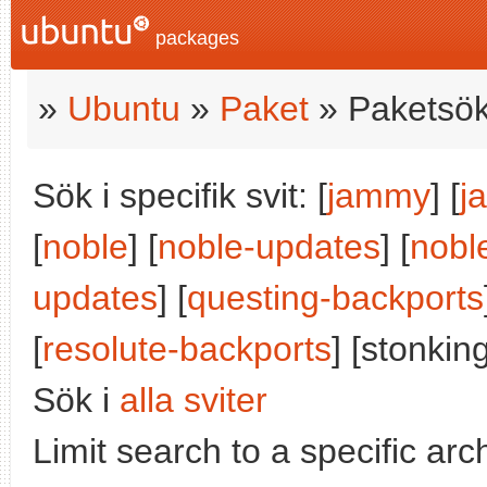
packages
»
Ubuntu
»
Paket
» Paketsök
Sök i specifik svit: [
jammy
] [
j
[
noble
] [
noble-updates
] [
nobl
updates
] [
questing-backports
[
resolute-backports
] [stonking
Sök i
alla sviter
Limit search to a specific arch