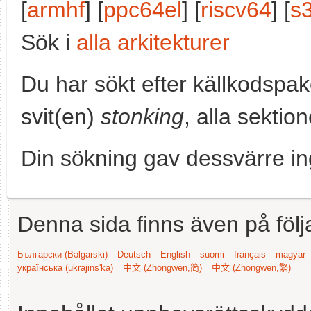
[
armhf
] [
ppc64el
] [
riscv64
] [
s
Sök i
alla arkitekturer
Du har sökt efter källkodspa
svit(en)
stonking
, alla sektio
Din sökning gav dessvärre in
Denna sida finns även på följ
Български (Bəlgarski)
Deutsch
English
suomi
français
magyar
українська (ukrajins'ka)
中文 (Zhongwen,简)
中文 (Zhongwen,繁)