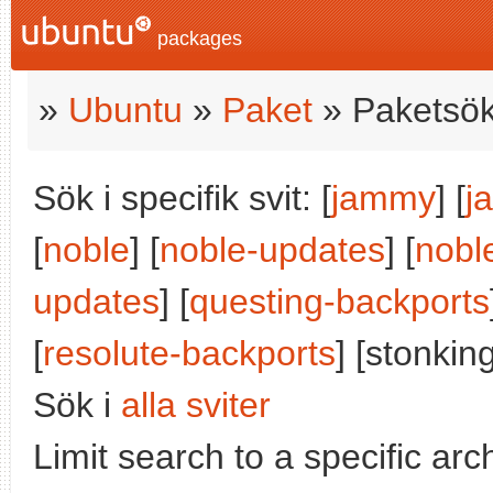
packages
»
Ubuntu
»
Paket
» Paketsök
Sök i specifik svit: [
jammy
] [
j
[
noble
] [
noble-updates
] [
nobl
updates
] [
questing-backports
[
resolute-backports
] [stonking
Sök i
alla sviter
Limit search to a specific arch