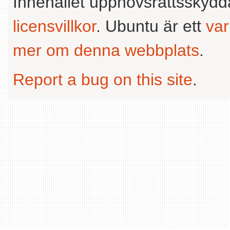
Innehållet upphovsrättsskyd
licensvillkor
. Ubuntu är ett
va
mer om denna webbplats
.
Report a bug on this site
.