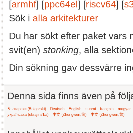
[
armhf
] [
ppc64el
] [
riscv64
] [
s
Sök i
alla arkitekturer
Du har sökt efter paket vars
svit(en)
stonking
, alla sektio
Din sökning gav dessvärre in
Denna sida finns även på följ
Български (Bəlgarski)
Deutsch
English
suomi
français
magyar
українська (ukrajins'ka)
中文 (Zhongwen,简)
中文 (Zhongwen,繁)