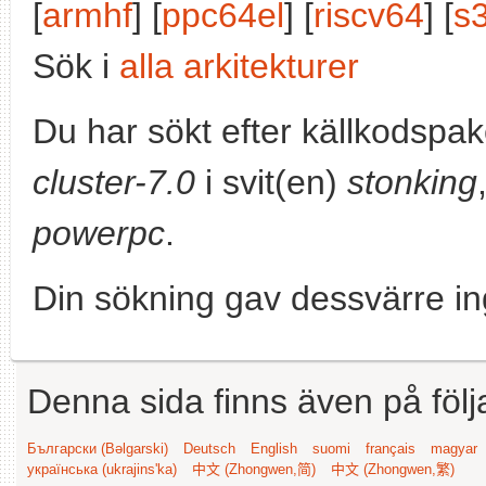
[
armhf
] [
ppc64el
] [
riscv64
] [
s
Sök i
alla arkitekturer
Du har sökt efter källkodspa
cluster-7.0
i svit(en)
stonking
powerpc
.
Din sökning gav dessvärre in
Denna sida finns även på följ
Български (Bəlgarski)
Deutsch
English
suomi
français
magyar
українська (ukrajins'ka)
中文 (Zhongwen,简)
中文 (Zhongwen,繁)