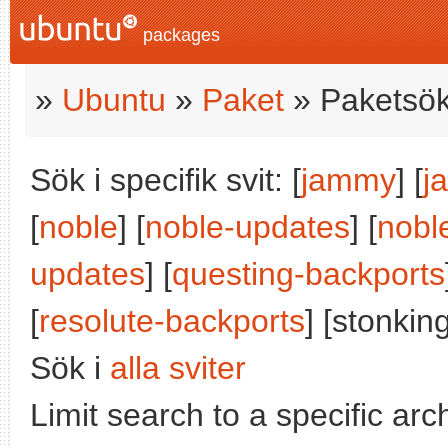
packages
»
Ubuntu
»
Paket
» Paketsök
Sök i specifik svit: [
jammy
] [
j
[
noble
] [
noble-updates
] [
nobl
updates
] [
questing-backports
[
resolute-backports
] [stonking
Sök i
alla sviter
Limit search to a specific arch