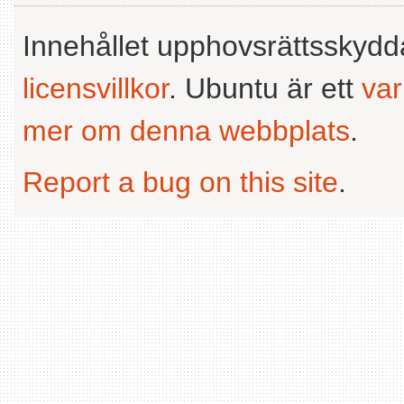
Innehållet upphovsrättsskyd
licensvillkor
. Ubuntu är ett
va
mer om denna webbplats
.
Report a bug on this site
.