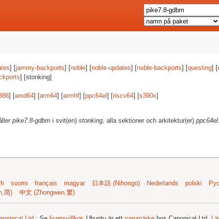
tes
] [
jammy-backports
] [
noble
] [
noble-updates
] [
noble-backports
] [
questing
] [
ckports
] [stonking]
386
] [
amd64
] [
arm64
] [
armhf
] [
ppc64el
] [
riscv64
] [
s390x
]
åller
pike7.8-gdbm
i svit(en)
stonking
, alla sektioner och arkitektur(er)
ppc64el
sh
suomi
français
magyar
日本語 (Nihongo)
Nederlands
polski
Рус
n,简)
中文 (Zhongwen,繁)
anonical Ltd.
; Se
licensvillkor
. Ubuntu är ett
varumärke
hos Canonical Ltd.
Lä