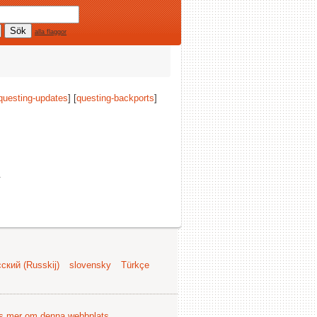
alla flaggor
questing-updates
] [
questing-backports
]
.
ский (Russkij)
slovensky
Türkçe
s mer om denna webbplats
.