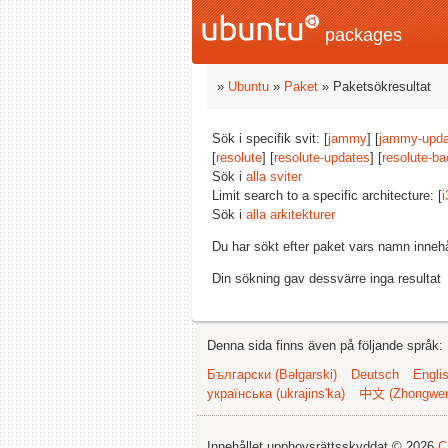
packages
»
Ubuntu
»
Paket
» Paketsökresultat
Sök i specifik svit: [
jammy
] [
jammy-upda
[
resolute
] [
resolute-updates
] [
resolute-ba
Sök i
alla sviter
Limit search to a specific architecture: [
i
Sök i
alla arkitekturer
Du har sökt efter paket vars namn inneh
Din sökning gav dessvärre inga resultat
Denna sida finns även på följande språk:
Български (Bəlgarski)
Deutsch
Engli
українська (ukrajins'ka)
中文 (Zhongwe
Innehållet upphovsrättsskyddat © 2026
C