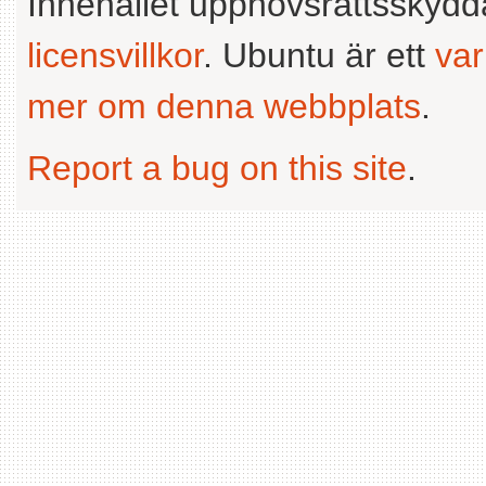
Innehållet upphovsrättsskyd
licensvillkor
. Ubuntu är ett
va
mer om denna webbplats
.
Report a bug on this site
.