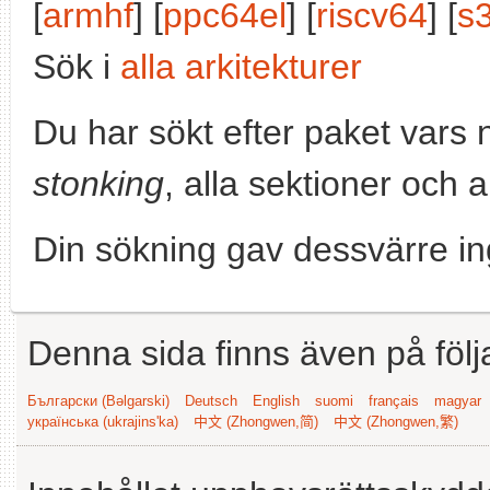
[
armhf
] [
ppc64el
] [
riscv64
] [
s
Sök i
alla arkitekturer
Du har sökt efter paket vars
stonking
, alla sektioner och a
Din sökning gav dessvärre in
Denna sida finns även på följ
Български (Bəlgarski)
Deutsch
English
suomi
français
magyar
українська (ukrajins'ka)
中文 (Zhongwen,简)
中文 (Zhongwen,繁)