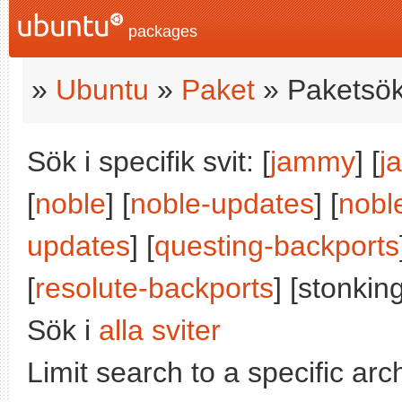
packages
»
Ubuntu
»
Paket
» Paketsök
Sök i specifik svit: [
jammy
] [
j
[
noble
] [
noble-updates
] [
nobl
updates
] [
questing-backports
[
resolute-backports
] [stonking
Sök i
alla sviter
Limit search to a specific arch