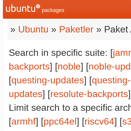
packages
»
Ubuntu
»
Paketler
» Paket 
Search in specific suite: [
jam
backports
] [
noble
] [
noble-upd
[
questing-updates
] [
questing
updates
] [
resolute-backports
]
Limit search to a specific arch
[
armhf
] [
ppc64el
] [
riscv64
] [
s