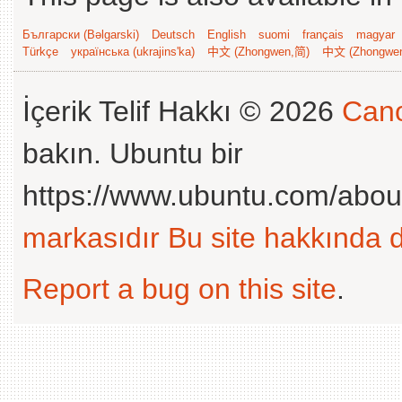
Български (Bəlgarski)
Deutsch
English
suomi
français
magyar
Türkçe
українська (ukrajins'ka)
中文 (Zhongwen,简)
中文 (Zhongwe
İçerik Telif Hakkı © 2026
Cano
bakın. Ubuntu bir
https://www.ubuntu.com/abou
markasıdır
Bu site hakkında d
Report a bug on this site
.