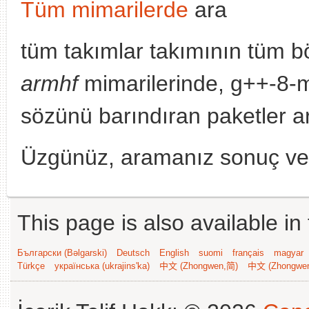
Tüm mimarilerde
ara
tüm takımlar takımının tüm b
armhf
mimarilerinde, g++-8-m
sözünü barındıran paketler a
Üzgünüz, aramanız sonuç v
This page is also available in
Български (Bəlgarski)
Deutsch
English
suomi
français
magyar
Türkçe
українська (ukrajins'ka)
中文 (Zhongwen,简)
中文 (Zhongwe