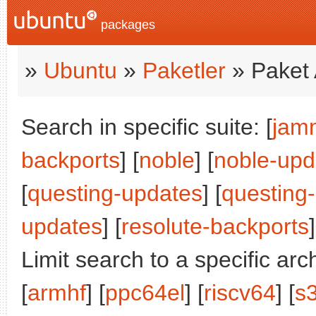
packages
»
Ubuntu
»
Paketler
» Paket 
Search in specific suite: [
jam
backports
] [
noble
] [
noble-upd
[
questing-updates
] [
questing
updates
] [
resolute-backports
]
Limit search to a specific arch
[
armhf
] [
ppc64el
] [
riscv64
] [
s