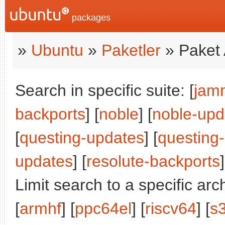
packages
»
Ubuntu
»
Paketler
» Paket 
Search in specific suite: [
jam
backports
] [
noble
] [
noble-upd
[
questing-updates
] [
questing
updates
] [
resolute-backports
]
Limit search to a specific arch
[
armhf
] [
ppc64el
] [
riscv64
] [
s