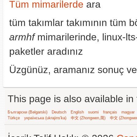
Tüm mimarilerde
ara
tüm takımlar takımının tüm b
armhf
mimarilerinde, linux-lt
paketler aradınız
Üzgünüz, aramanız sonuç v
This page is also available in
Български (Bəlgarski)
Deutsch
English
suomi
français
magyar
Türkçe
українська (ukrajins'ka)
中文 (Zhongwen,简)
中文 (Zhongwe