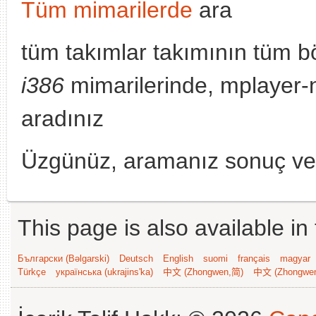
Tüm mimarilerde
ara
tüm takımlar takımının tüm b
i386
mimarilerinde, mplayer-
aradınız
Üzgünüz, aramanız sonuç v
This page is also available in
Български (Bəlgarski)
Deutsch
English
suomi
français
magyar
Türkçe
українська (ukrajins'ka)
中文 (Zhongwen,简)
中文 (Zhongwe