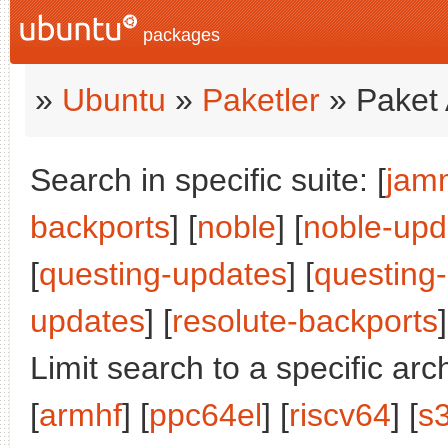
packages
»
Ubuntu
»
Paketler
» Paket 
Search in specific suite: [
jam
backports
] [
noble
] [
noble-upd
[
questing-updates
] [
questing
updates
] [
resolute-backports
]
Limit search to a specific arch
[
armhf
] [
ppc64el
] [
riscv64
] [
s