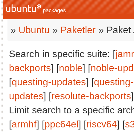
packages
»
Ubuntu
»
Paketler
» Paket 
Search in specific suite: [
jam
backports
] [
noble
] [
noble-upd
[
questing-updates
] [
questing
updates
] [
resolute-backports
]
Limit search to a specific arch
[
armhf
] [
ppc64el
] [
riscv64
] [
s