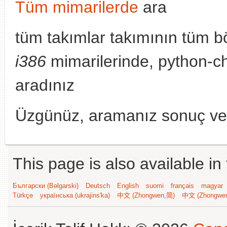
Tüm mimarilerde
ara
tüm takımlar takımının tüm b
i386
mimarilerinde, python-ch
aradınız
Üzgünüz, aramanız sonuç v
This page is also available in
Български (Bəlgarski)
Deutsch
English
suomi
français
magyar
Türkçe
українська (ukrajins'ka)
中文 (Zhongwen,简)
中文 (Zhongwe