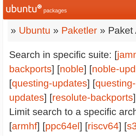
packages
»
Ubuntu
»
Paketler
» Paket 
Search in specific suite: [
jam
backports
] [
noble
] [
noble-upd
[
questing-updates
] [
questing
updates
] [
resolute-backports
]
Limit search to a specific arch
[
armhf
] [
ppc64el
] [
riscv64
] [
s