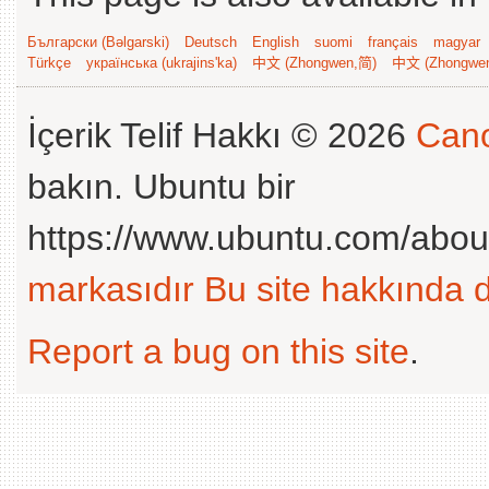
Български (Bəlgarski)
Deutsch
English
suomi
français
magyar
Türkçe
українська (ukrajins'ka)
中文 (Zhongwen,简)
中文 (Zhongwe
İçerik Telif Hakkı © 2026
Cano
bakın. Ubuntu bir
https://www.ubuntu.com/abou
markasıdır
Bu site hakkında d
Report a bug on this site
.