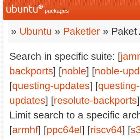
packages
»
Ubuntu
»
Paketler
» Paket 
Search in specific suite: [
jam
backports
] [
noble
] [
noble-upd
[
questing-updates
] [
questing
updates
] [
resolute-backports
]
Limit search to a specific arch
[
armhf
] [
ppc64el
] [
riscv64
] [
s