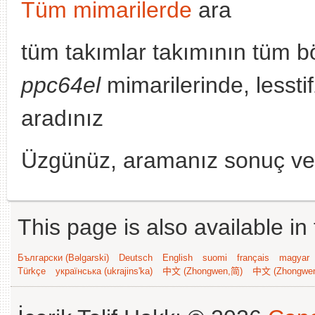
Tüm mimarilerde
ara
tüm takımlar takımının tüm b
ppc64el
mimarilerinde, lessti
aradınız
Üzgünüz, aramanız sonuç v
This page is also available in
Български (Bəlgarski)
Deutsch
English
suomi
français
magyar
Türkçe
українська (ukrajins'ka)
中文 (Zhongwen,简)
中文 (Zhongwe