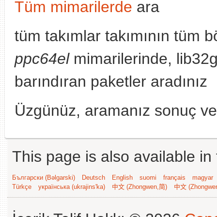
Tüm mimarilerde
ara
tüm takımlar takımının tüm b
ppc64el
mimarilerinde, lib3
barındıran paketler aradınız
Üzgünüz, aramanız sonuç v
This page is also available in
Български (Bəlgarski)
Deutsch
English
suomi
français
magyar
Türkçe
українська (ukrajins'ka)
中文 (Zhongwen,简)
中文 (Zhongwe