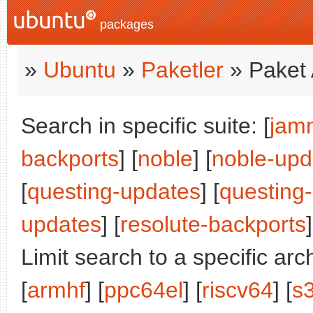
packages
»
Ubuntu
»
Paketler
» Paket 
Search in specific suite: [
jam
backports
] [
noble
] [
noble-upd
[
questing-updates
] [
questing
updates
] [
resolute-backports
]
Limit search to a specific arch
[
armhf
] [
ppc64el
] [
riscv64
] [
s