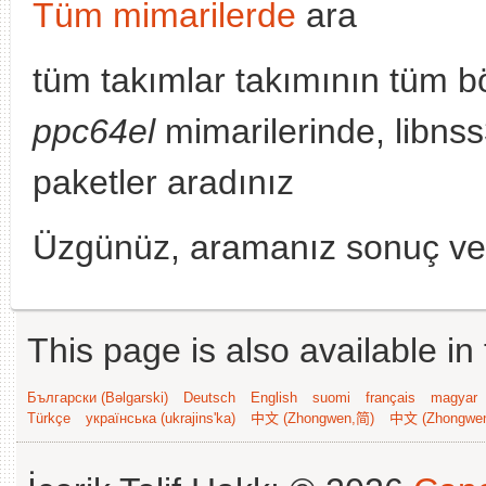
Tüm mimarilerde
ara
tüm takımlar takımının tüm b
ppc64el
mimarilerinde, libns
paketler aradınız
Üzgünüz, aramanız sonuç v
This page is also available in
Български (Bəlgarski)
Deutsch
English
suomi
français
magyar
Türkçe
українська (ukrajins'ka)
中文 (Zhongwen,简)
中文 (Zhongwe