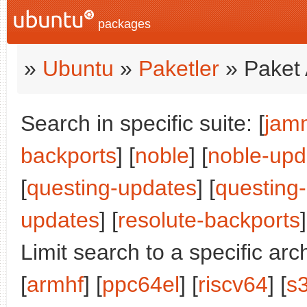
packages
»
Ubuntu
»
Paketler
» Paket 
Search in specific suite: [
jam
backports
] [
noble
] [
noble-upd
[
questing-updates
] [
questing
updates
] [
resolute-backports
]
Limit search to a specific arch
[
armhf
] [
ppc64el
] [
riscv64
] [
s