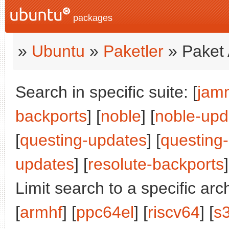
packages
»
Ubuntu
»
Paketler
» Paket 
Search in specific suite: [
jam
backports
] [
noble
] [
noble-upd
[
questing-updates
] [
questing
updates
] [
resolute-backports
]
Limit search to a specific arch
[
armhf
] [
ppc64el
] [
riscv64
] [
s