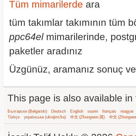
Tüm mimarilerde
ara
tüm takımlar takımının tüm b
ppc64el
mimarilerinde, postg
paketler aradınız
Üzgünüz, aramanız sonuç v
This page is also available in
Български (Bəlgarski)
Deutsch
English
suomi
français
magyar
Türkçe
українська (ukrajins'ka)
中文 (Zhongwen,简)
中文 (Zhongwe