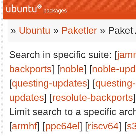
packages
»
Ubuntu
»
Paketler
» Paket 
Search in specific suite: [
jam
backports
] [
noble
] [
noble-upd
[
questing-updates
] [
questing
updates
] [
resolute-backports
]
Limit search to a specific arch
[
armhf
] [
ppc64el
] [
riscv64
] [
s