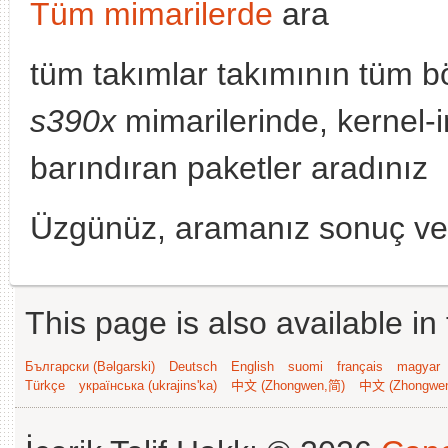
Tüm mimarilerde
ara
tüm takımlar takımının tüm b
s390x
mimarilerinde, kernel-
barındıran paketler aradınız
Üzgünüz, aramanız sonuç v
This page is also available in
Български (Bəlgarski)
Deutsch
English
suomi
français
magyar
Türkçe
українська (ukrajins'ka)
中文 (Zhongwen,简)
中文 (Zhongwe