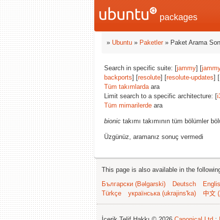
packages
»
Ubuntu
»
Paketler
» Paket Arama Son
Search in specific suite: [
jammy
] [
jammy
backports
] [
resolute
] [
resolute-updates
] [
Tüm takımlarda
ara
Limit search to a specific architecture: [
i
Tüm mimarilerde
ara
bionic
takımı takımının tüm bölümler böl
Üzgünüz, aramanız sonuç vermedi
This page is also available in the followi
Български (Bəlgarski)
Deutsch
Engli
Türkçe
українська (ukrajins'ka)
中文 (
İçerik Telif Hakkı © 2026
Canonical Ltd.
;