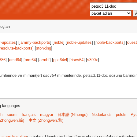
uçları
-updates
] [
jammy-backports
] [
noble
] [
noble-updates
] [
noble-backports
] [
quest
resolute-backports
] [
stonking
]
386
] [
amd64
] [
arm64
] [
armhf
] [
ppc64el
] [
riscv64
] [
s390x
]
ümlerinde ve mimari(ler)
riscv64
mimarilerinde, petsc3.11-doc sözünü barındır
ng languages:
sh
suomi
français
magyar
日本語 (Nihongo)
Nederlands
polski
Рус
Zhongwen,简)
中文 (Zhongwen,繁)
Lisans koşulları
na bakın. Ubuntu bir https://www.ubuntu.com/aboutus/tradem