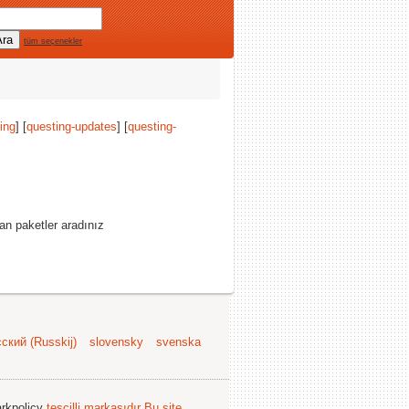
tüm seçenekler
ing
] [
questing-updates
] [
questing-
an paketler aradınız
ский (Russkij)
slovensky
svenska
arkpolicy
tescilli markasıdır
Bu site