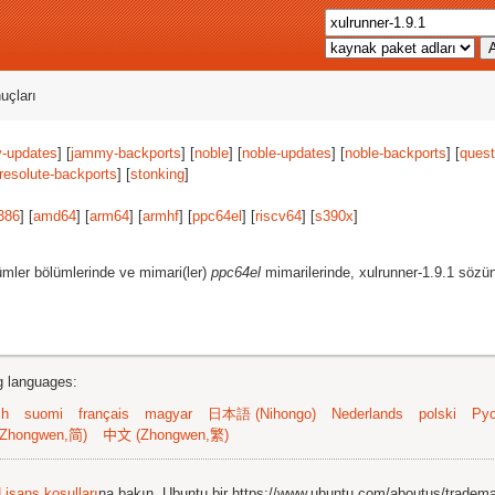
uçları
-updates
] [
jammy-backports
] [
noble
] [
noble-updates
] [
noble-backports
] [
quest
resolute-backports
] [
stonking
]
386
] [
amd64
] [
arm64
] [
armhf
] [
ppc64el
] [
riscv64
] [
s390x
]
mler bölümlerinde ve mimari(ler)
ppc64el
mimarilerinde, xulrunner-1.9.1 sözü
ng languages:
sh
suomi
français
magyar
日本語 (Nihongo)
Nederlands
polski
Рус
Zhongwen,简)
中文 (Zhongwen,繁)
Lisans koşulları
na bakın. Ubuntu bir https://www.ubuntu.com/aboutus/tradem