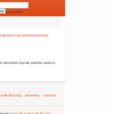
tüm seçenekler
ing
] [
questing-updates
] [
questing-
nü barındıran kaynak paketler aradınız
ский (Russkij)
slovensky
svenska
arkpolicy
tescilli markasıdır
Bu site