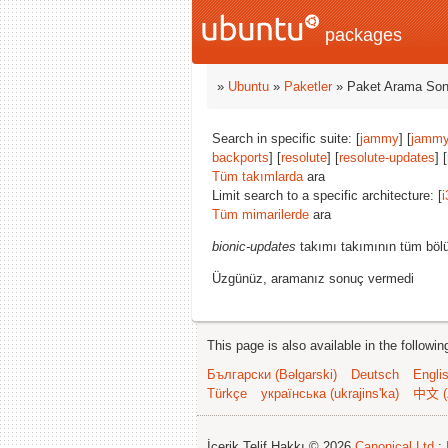
packages
»
Ubuntu
»
Paketler
» Paket Arama Son
Search in specific suite: [
jammy
] [
jammy
backports
] [
resolute
] [
resolute-updates
] [
Tüm takımlarda
ara
Limit search to a specific architecture: [
i
Tüm mimarilerde
ara
bionic-updates
takımı takımının tüm bölü
Üzgünüz, aramanız sonuç vermedi
This page is also available in the followi
Български (Bəlgarski)
Deutsch
Engli
Türkçe
українська (ukrajins'ka)
中文 (
İçerik Telif Hakkı © 2026
Canonical Ltd.
;