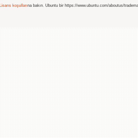
Lisans koşulları
na bakın. Ubuntu bir https://www.ubuntu.com/aboutus/tradem