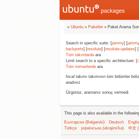
packages
»
Ubuntu
»
Paketler
» Paket Arama Son
Search in specific suite: [
jammy
] [
jammy
backports
] [
resolute
] [
resolute-updates
] [
Tüm takımlarda
ara
Limit search to a specific architecture: [
i
Tüm mimarilerde
ara
focal
takımı takımının tüm bölümler bölü
aradınız
Üzgünüz, aramanız sonuç vermedi
This page is also available in the followi
Български (Bəlgarski)
Deutsch
Engli
Türkçe
українська (ukrajins'ka)
中文 (