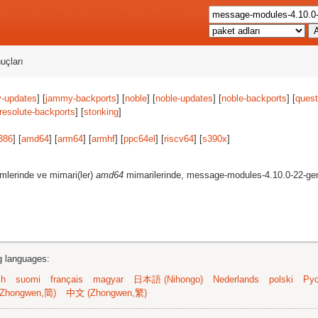
uçları
-updates
] [
jammy-backports
] [
noble
] [
noble-updates
] [
noble-backports
] [
quest
resolute-backports
] [
stonking
]
386
] [
amd64
] [
arm64
] [
armhf
] [
ppc64el
] [
riscv64
] [
s390x
]
mlerinde ve mimari(ler)
amd64
mimarilerinde, message-modules-4.10.0-22-gene
ng languages:
sh
suomi
français
magyar
日本語 (Nihongo)
Nederlands
polski
Рус
Zhongwen,简)
中文 (Zhongwen,繁)