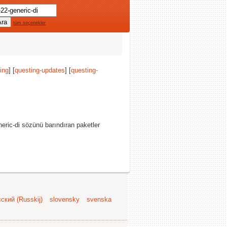
tüm seçenekler
ing
] [
questing-updates
] [
questing-
ric-di sözünü barındıran paketler
ский (Russkij)
slovensky
svenska