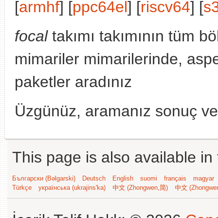
[
armhf
] [
ppc64el
] [
riscv64
] [
s
focal
takımı takımının tüm bö
mimariler mimarilerinde, aspe
paketler aradınız
Üzgünüz, aramanız sonuç v
This page is also available in
Български (Bəlgarski)
Deutsch
English
suomi
français
magyar
Türkçe
українська (ukrajins'ka)
中文 (Zhongwen,简)
中文 (Zhongwe