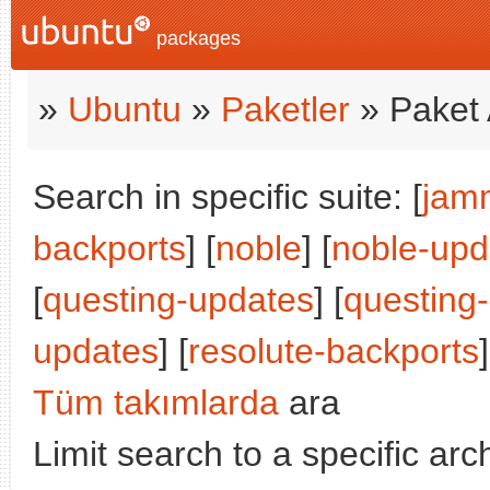
packages
»
Ubuntu
»
Paketler
» Paket 
Search in specific suite: [
jam
backports
] [
noble
] [
noble-upd
[
questing-updates
] [
questing
updates
] [
resolute-backports
]
Tüm takımlarda
ara
Limit search to a specific arch