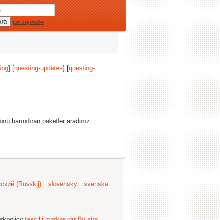
tüm seçenekler
ing
] [
questing-updates
] [
questing-
ünü barındıran paketler aradınız
ский (Russkij)
slovensky
svenska
arkpolicy
tescilli markasıdır
Bu site