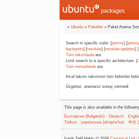
packages
»
Ubuntu
»
Paketler
» Paket Arama Son
Search in specific suite: [
jammy
] [
jammy
backports
] [
resolute
] [
resolute-updates
] [
Tüm takımlarda
ara
Limit search to a specific architecture: [
i
Tüm mimarilerde
ara
focal
takımı takımının tüm bölümler bölü
Üzgünüz, aramanız sonuç vermedi
This page is also available in the followi
Български (Bəlgarski)
Deutsch
Engli
Türkçe
українська (ukrajins'ka)
中文 (
İçerik Telif Hakkı © 2026
Canonical Ltd.
;