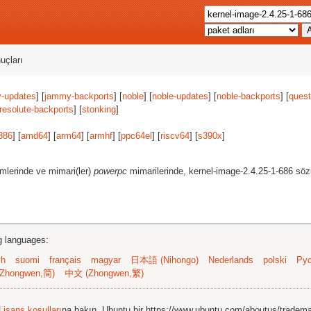
uçları
-updates
] [
jammy-backports
] [
noble
] [
noble-updates
] [
noble-backports
] [
quest
resolute-backports
] [
stonking
]
386
] [
amd64
] [
arm64
] [
armhf
] [
ppc64el
] [
riscv64
] [
s390x
]
mlerinde ve mimari(ler)
powerpc
mimarilerinde, kernel-image-2.4.25-1-686 söz
ng languages:
sh
suomi
français
magyar
日本語 (Nihongo)
Nederlands
polski
Рус
Zhongwen,简)
中文 (Zhongwen,繁)
Lisans koşulları
na bakın. Ubuntu bir https://www.ubuntu.com/aboutus/tradem