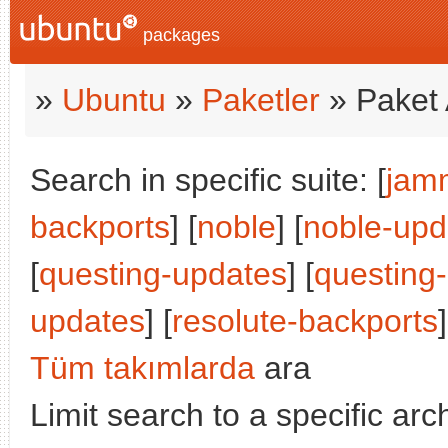
packages
»
Ubuntu
»
Paketler
» Paket 
Search in specific suite: [
jam
backports
] [
noble
] [
noble-upd
[
questing-updates
] [
questing
updates
] [
resolute-backports
]
Tüm takımlarda
ara
Limit search to a specific arch