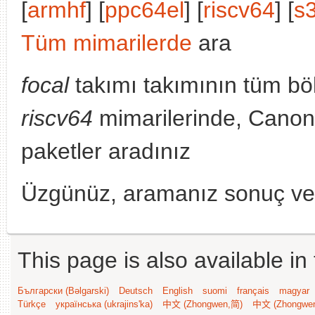
[
armhf
] [
ppc64el
] [
riscv64
] [
s
Tüm mimarilerde
ara
focal
takımı takımının tüm bö
riscv64
mimarilerinde, Canoni
paketler aradınız
Üzgünüz, aramanız sonuç v
This page is also available in
Български (Bəlgarski)
Deutsch
English
suomi
français
magyar
Türkçe
українська (ukrajins'ka)
中文 (Zhongwen,简)
中文 (Zhongwe