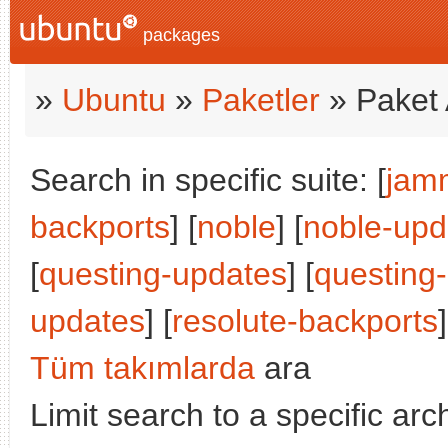
packages
»
Ubuntu
»
Paketler
» Paket 
Search in specific suite: [
jam
backports
] [
noble
] [
noble-upd
[
questing-updates
] [
questing
updates
] [
resolute-backports
]
Tüm takımlarda
ara
Limit search to a specific arch