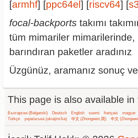
[
armhf
] [
ppc64el
] [
riscv64
] [
s
focal-backports
takımı takımı
tüm mimariler mimarilerinde,
barındıran paketler aradınız
Üzgünüz, aramanız sonuç v
This page is also available in
Български (Bəlgarski)
Deutsch
English
suomi
français
magyar
Türkçe
українська (ukrajins'ka)
中文 (Zhongwen,简)
中文 (Zhongwe