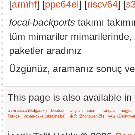
[
armhf
] [
ppc64el
] [
riscv64
] [
s
focal-backports
takımı takımı
tüm mimariler mimarilerinde,
paketler aradınız
Üzgünüz, aramanız sonuç v
This page is also available in
Български (Bəlgarski)
Deutsch
English
suomi
français
magyar
Türkçe
українська (ukrajins'ka)
中文 (Zhongwen,简)
中文 (Zhongwe