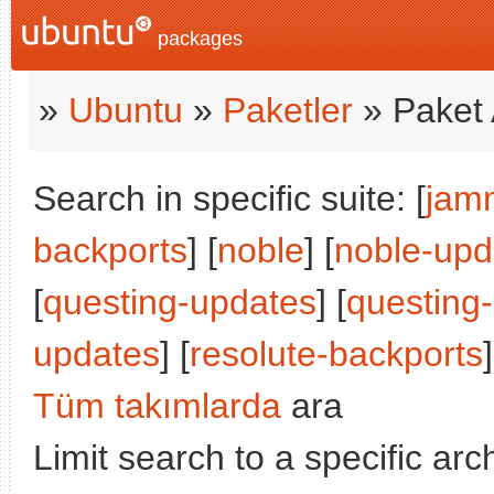
packages
»
Ubuntu
»
Paketler
» Paket 
Search in specific suite: [
jam
backports
] [
noble
] [
noble-upd
[
questing-updates
] [
questing
updates
] [
resolute-backports
]
Tüm takımlarda
ara
Limit search to a specific arch