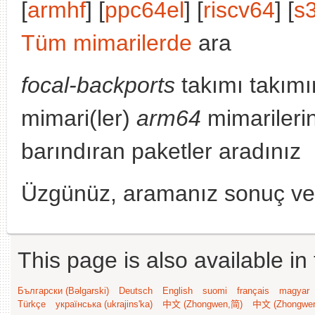
[
armhf
] [
ppc64el
] [
riscv64
] [
s
Tüm mimarilerde
ara
focal-backports
takımı takımı
mimari(ler)
arm64
mimarileri
barındıran paketler aradınız
Üzgünüz, aramanız sonuç v
This page is also available in
Български (Bəlgarski)
Deutsch
English
suomi
français
magyar
Türkçe
українська (ukrajins'ka)
中文 (Zhongwen,简)
中文 (Zhongwe