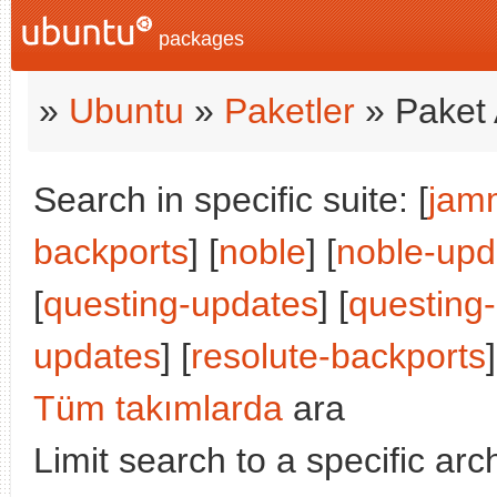
packages
»
Ubuntu
»
Paketler
» Paket 
Search in specific suite: [
jam
backports
] [
noble
] [
noble-upd
[
questing-updates
] [
questing
updates
] [
resolute-backports
]
Tüm takımlarda
ara
Limit search to a specific arch