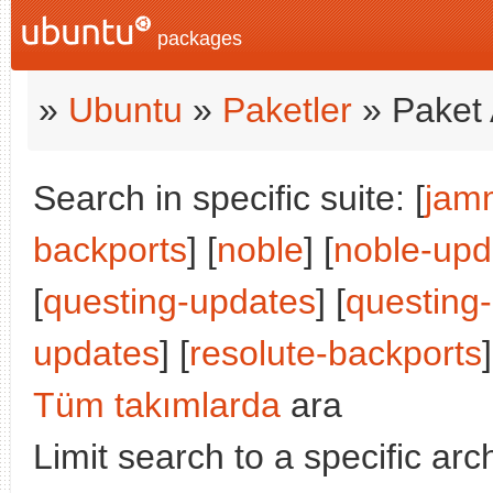
packages
»
Ubuntu
»
Paketler
» Paket 
Search in specific suite: [
jam
backports
] [
noble
] [
noble-upd
[
questing-updates
] [
questing
updates
] [
resolute-backports
]
Tüm takımlarda
ara
Limit search to a specific arch