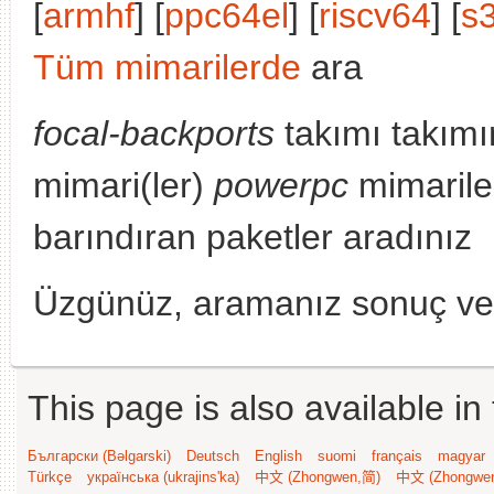
[
armhf
] [
ppc64el
] [
riscv64
] [
s
Tüm mimarilerde
ara
focal-backports
takımı takımı
mimari(ler)
powerpc
mimariler
barındıran paketler aradınız
Üzgünüz, aramanız sonuç v
This page is also available in
Български (Bəlgarski)
Deutsch
English
suomi
français
magyar
Türkçe
українська (ukrajins'ka)
中文 (Zhongwen,简)
中文 (Zhongwe