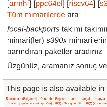
[
armhf
] [
ppc64el
] [
riscv64
] [
s
Tüm mimarilerde
ara
focal-backports
takımı takımı
mimari(ler)
s390x
mimarileri
barındıran paketler aradınız
Üzgünüz, aramanız sonuç v
This page is also available in
Български (Bəlgarski)
Deutsch
English
suomi
français
magyar
Türkçe
українська (ukrajins'ka)
中文 (Zhongwen,简)
中文 (Zhongwe