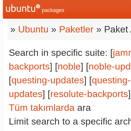
packages
»
Ubuntu
»
Paketler
» Paket 
Search in specific suite: [
jam
backports
] [
noble
] [
noble-upd
[
questing-updates
] [
questing
updates
] [
resolute-backports
]
Tüm takımlarda
ara
Limit search to a specific arch