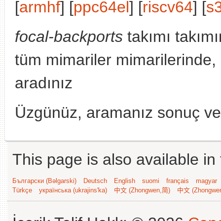
[
armhf
] [
ppc64el
] [
riscv64
] [
s
focal-backports
takımı takımı
tüm mimariler mimarilerinde,
aradınız
Üzgünüz, aramanız sonuç v
This page is also available in
Български (Bəlgarski)
Deutsch
English
suomi
français
magyar
Türkçe
українська (ukrajins'ka)
中文 (Zhongwen,简)
中文 (Zhongwe