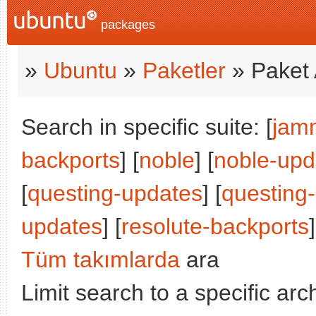
packages
»
Ubuntu
»
Paketler
» Paket 
Search in specific suite: [
jam
backports
] [
noble
] [
noble-upd
[
questing-updates
] [
questing
updates
] [
resolute-backports
]
Tüm takımlarda
ara
Limit search to a specific arch