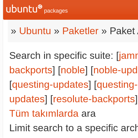
packages
»
Ubuntu
»
Paketler
» Paket 
Search in specific suite: [
jam
backports
] [
noble
] [
noble-upd
[
questing-updates
] [
questing
updates
] [
resolute-backports
]
Tüm takımlarda
ara
Limit search to a specific arch