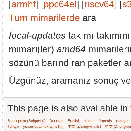
[
armhf
] [
ppc64el
] [
riscv64
] [
s
Tüm mimarilerde
ara
focal-updates
takımı takımını
mimari(ler)
amd64
mimarileri
sözünü barındıran paketler a
Üzgünüz, aramanız sonuç v
This page is also available in
Български (Bəlgarski)
Deutsch
English
suomi
français
magyar
Türkçe
українська (ukrajins'ka)
中文 (Zhongwen,简)
中文 (Zhongwe