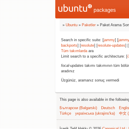
packages
»
Ubuntu
»
Paketler
» Paket Arama Son
Search in specific suite: [
jammy
] [
jammy
backports
] [
resolute
] [
resolute-updates
] [
Tüm takımlarda
ara
Limit search to a specific architecture: [
i
focal-updates
takımı takımının tüm bölüm
aradınız
Üzgünüz, aramanız sonuç vermedi
This page is also available in the followi
Български (Bəlgarski)
Deutsch
Engli
Türkçe
українська (ukrajins'ka)
中文 (
İçerik Telif Hakkı © 2026
Canonical Ltd.
;