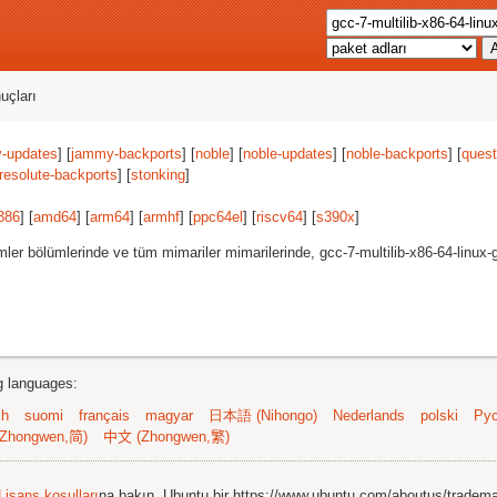
uçları
-updates
] [
jammy-backports
] [
noble
] [
noble-updates
] [
noble-backports
] [
quest
resolute-backports
] [
stonking
]
386
] [
amd64
] [
arm64
] [
armhf
] [
ppc64el
] [
riscv64
] [
s390x
]
ler bölümlerinde ve tüm mimariler mimarilerinde, gcc-7-multilib-x86-64-linux
ng languages:
sh
suomi
français
magyar
日本語 (Nihongo)
Nederlands
polski
Рус
Zhongwen,简)
中文 (Zhongwen,繁)
Lisans koşulları
na bakın. Ubuntu bir https://www.ubuntu.com/aboutus/tradem