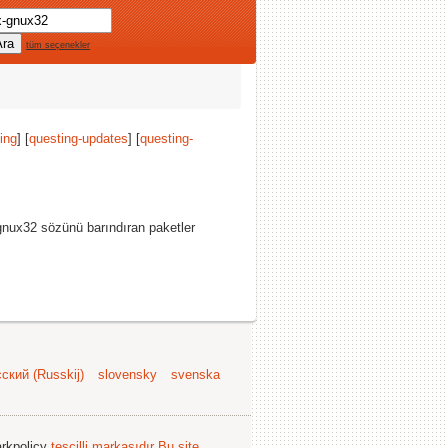
tüm seçenekler
ing
] [
questing-updates
] [
questing-
-gnux32 sözünü barındıran paketler
ский (Russkij)
slovensky
svenska
arkpolicy
tescilli markasıdır
Bu site