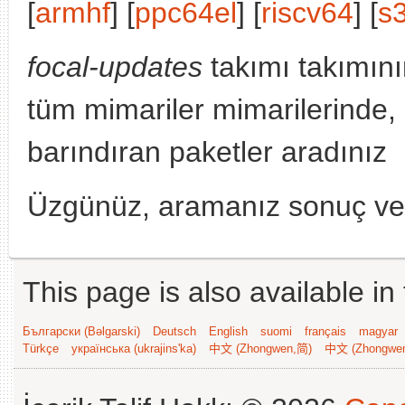
[
armhf
] [
ppc64el
] [
riscv64
] [
s
focal-updates
takımı takımını
tüm mimariler mimarilerinde,
barındıran paketler aradınız
Üzgünüz, aramanız sonuç v
This page is also available in
Български (Bəlgarski)
Deutsch
English
suomi
français
magyar
Türkçe
українська (ukrajins'ka)
中文 (Zhongwen,简)
中文 (Zhongwe