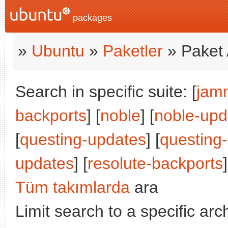
packages
»
Ubuntu
»
Paketler
» Paket 
Search in specific suite: [
jam
backports
] [
noble
] [
noble-upd
[
questing-updates
] [
questing
updates
] [
resolute-backports
]
Tüm takımlarda
ara
Limit search to a specific arch