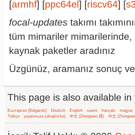
[
armhf
] [
ppc64el
] [
riscv64
] [
s
focal-updates
takımı takımını
tüm mimariler mimarilerinde,
kaynak paketler aradınız
Üzgünüz, aramanız sonuç v
This page is also available in
Български (Bəlgarski)
Deutsch
English
suomi
français
magyar
Türkçe
українська (ukrajins'ka)
中文 (Zhongwen,简)
中文 (Zhongwe