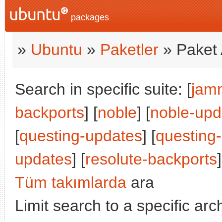
packages
»
Ubuntu
»
Paketler
» Paket 
Search in specific suite: [
jam
backports
] [
noble
] [
noble-upd
[
questing-updates
] [
questing
updates
] [
resolute-backports
]
Tüm takımlarda
ara
Limit search to a specific arch