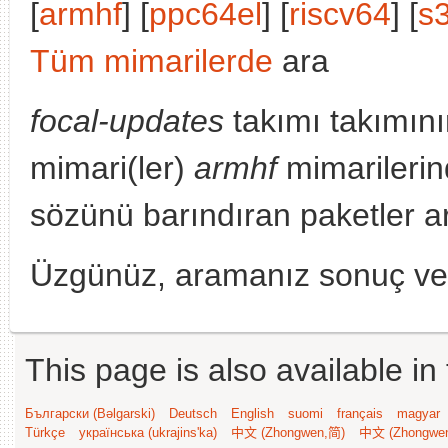
[
armhf
] [
ppc64el
] [
riscv64
] [
s
Tüm mimarilerde
ara
focal-updates
takımı takımını
mimari(ler)
armhf
mimarilerin
sözünü barındıran paketler a
Üzgünüz, aramanız sonuç v
This page is also available in
Български (Bəlgarski)
Deutsch
English
suomi
français
magyar
Türkçe
українська (ukrajins'ka)
中文 (Zhongwen,简)
中文 (Zhongwe