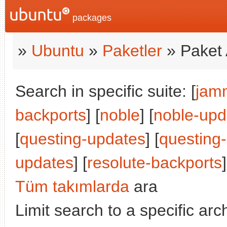
packages
»
Ubuntu
»
Paketler
» Paket 
Search in specific suite: [
jam
backports
] [
noble
] [
noble-upd
[
questing-updates
] [
questing
updates
] [
resolute-backports
]
Tüm takımlarda
ara
Limit search to a specific arch