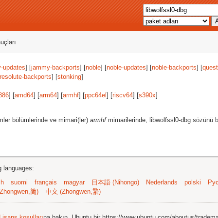
uçları
-updates
] [
jammy-backports
] [
noble
] [
noble-updates
] [
noble-backports
] [
quest
resolute-backports
] [
stonking
]
386
] [
amd64
] [
arm64
] [
armhf
] [
ppc64el
] [
riscv64
] [
s390x
]
ler bölümlerinde ve mimari(ler)
armhf
mimarilerinde, libwolfssl0-dbg sözünü b
ng languages:
sh
suomi
français
magyar
日本語 (Nihongo)
Nederlands
polski
Рус
Zhongwen,简)
中文 (Zhongwen,繁)
Lisans koşulları
na bakın. Ubuntu bir https://www.ubuntu.com/aboutus/tradem