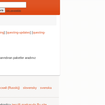
tüm seçenekler
ing
] [
questing-updates
] [
questing-
arındıran paketler aradınız
ский (Russkij)
slovensky
svenska
arkpolicy
tescilli markasıdır
Bu site