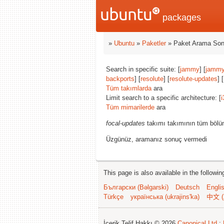
packages
»
Ubuntu
»
Paketler
» Paket Arama Son
Search in specific suite: [
jammy
] [
jammy
backports
] [
resolute
] [
resolute-updates
] [
Tüm takımlarda
ara
Limit search to a specific architecture: [
i
Tüm mimarilerde
ara
focal-updates
takımı takımının tüm bölüm
Üzgünüz, aramanız sonuç vermedi
This page is also available in the followi
Български (Bəlgarski)
Deutsch
Engli
Türkçe
українська (ukrajins'ka)
中文 (
İçerik Telif Hakkı © 2026
Canonical Ltd.
;