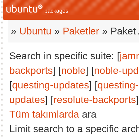
packages
»
Ubuntu
»
Paketler
» Paket 
Search in specific suite: [
jam
backports
] [
noble
] [
noble-upd
[
questing-updates
] [
questing
updates
] [
resolute-backports
]
Tüm takımlarda
ara
Limit search to a specific arch