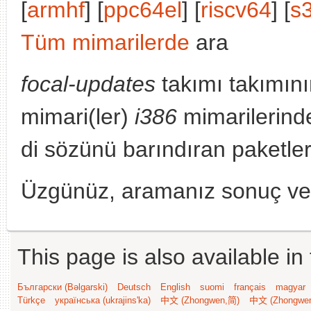
[
armhf
] [
ppc64el
] [
riscv64
] [
s
Tüm mimarilerde
ara
focal-updates
takımı takımını
mimari(ler)
i386
mimarilerind
di sözünü barındıran paketler
Üzgünüz, aramanız sonuç v
This page is also available in
Български (Bəlgarski)
Deutsch
English
suomi
français
magyar
Türkçe
українська (ukrajins'ka)
中文 (Zhongwen,简)
中文 (Zhongwe