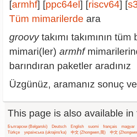
[
armhf
] [
ppc64el
] [
riscv64
] [
s
Tüm mimarilerde
ara
groovy
takımı takımının tüm 
mimari(ler)
armhf
mimarilerin
barındıran paketler aradınız
Üzgünüz, aramanız sonuç v
This page is also available in
Български (Bəlgarski)
Deutsch
English
suomi
français
magyar
Türkçe
українська (ukrajins'ka)
中文 (Zhongwen,简)
中文 (Zhongwe