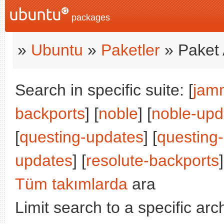
packages
»
Ubuntu
»
Paketler
» Paket 
Search in specific suite: [
jam
backports
] [
noble
] [
noble-upd
[
questing-updates
] [
questing
updates
] [
resolute-backports
]
Tüm takımlarda
ara
Limit search to a specific arch