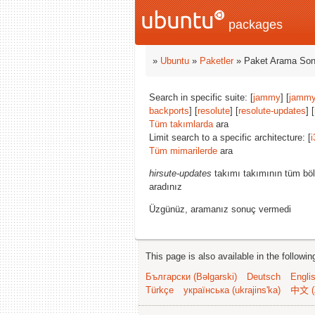
packages
»
Ubuntu
»
Paketler
» Paket Arama Son
Search in specific suite: [
jammy
] [
jammy
backports
] [
resolute
] [
resolute-updates
] [
Tüm takımlarda
ara
Limit search to a specific architecture: [
i
Tüm mimarilerde
ara
hirsute-updates
takımı takımının tüm böl
aradınız
Üzgünüz, aramanız sonuç vermedi
This page is also available in the followi
Български (Bəlgarski)
Deutsch
Engli
Türkçe
українська (ukrajins'ka)
中文 (