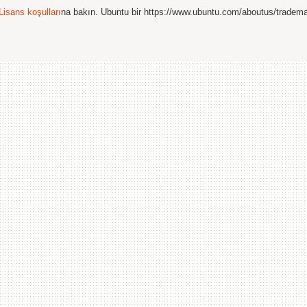
Lisans koşulları
na bakın. Ubuntu bir https://www.ubuntu.com/aboutus/tradem