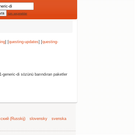
tüm seçenekler
ing
] [
questing-updates
] [
questing-
-generic-di sözünü barındıran paketler
ский (Russkij)
slovensky
svenska