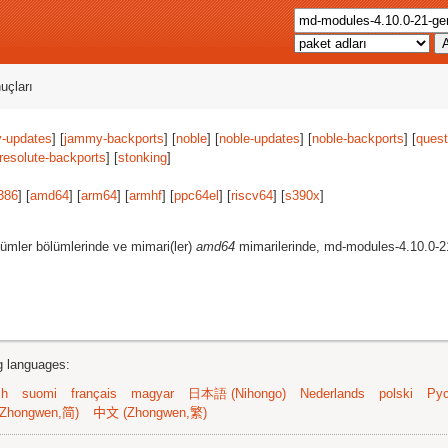
uçları
-updates
] [
jammy-backports
] [
noble
] [
noble-updates
] [
noble-backports
] [
quest
resolute-backports
] [
stonking
]
386
] [
amd64
] [
arm64
] [
armhf
] [
ppc64el
] [
riscv64
] [
s390x
]
ümler bölümlerinde ve mimari(ler)
amd64
mimarilerinde, md-modules-4.10.0-21
ng languages:
sh
suomi
français
magyar
日本語 (Nihongo)
Nederlands
polski
Рус
Zhongwen,简)
中文 (Zhongwen,繁)