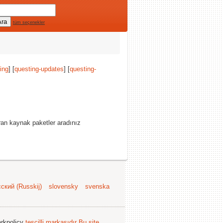
tüm seçenekler
ing
] [
questing-updates
] [
questing-
ran kaynak paketler aradınız
ский (Russkij)
slovensky
svenska
arkpolicy
tescilli markasıdır
Bu site