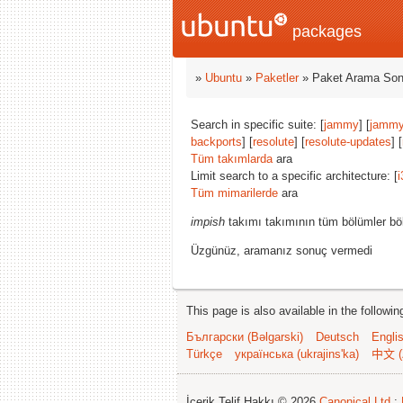
packages
»
Ubuntu
»
Paketler
» Paket Arama Son
Search in specific suite: [
jammy
] [
jammy
backports
] [
resolute
] [
resolute-updates
] [
Tüm takımlarda
ara
Limit search to a specific architecture: [
i
Tüm mimarilerde
ara
impish
takımı takımının tüm bölümler bö
Üzgünüz, aramanız sonuç vermedi
This page is also available in the followi
Български (Bəlgarski)
Deutsch
Engli
Türkçe
українська (ukrajins'ka)
中文 (
İçerik Telif Hakkı © 2026
Canonical Ltd.
;