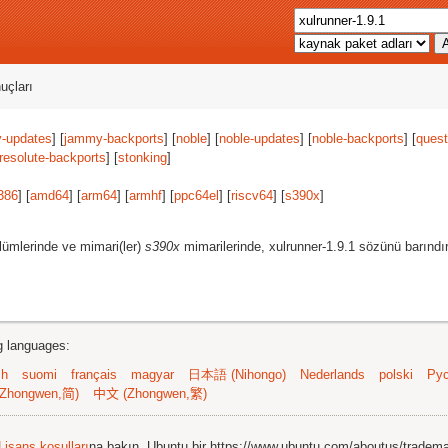
uçları
-updates
] [
jammy-backports
] [
noble
] [
noble-updates
] [
noble-backports
] [
quest
resolute-backports
] [
stonking
]
386
] [
amd64
] [
arm64
] [
armhf
] [
ppc64el
] [
riscv64
] [
s390x
]
lümlerinde ve mimari(ler)
s390x
mimarilerinde, xulrunner-1.9.1 sözünü barındı
ng languages:
sh
suomi
français
magyar
日本語 (Nihongo)
Nederlands
polski
Рус
Zhongwen,简)
中文 (Zhongwen,繁)
Lisans koşulları
na bakın. Ubuntu bir https://www.ubuntu.com/aboutus/tradem