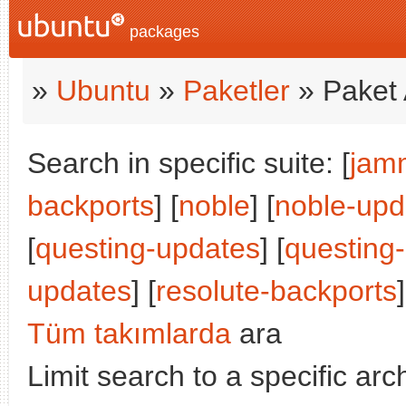
packages
»
Ubuntu
»
Paketler
» Paket 
Search in specific suite: [
jam
backports
] [
noble
] [
noble-upd
[
questing-updates
] [
questing
updates
] [
resolute-backports
]
Tüm takımlarda
ara
Limit search to a specific arch