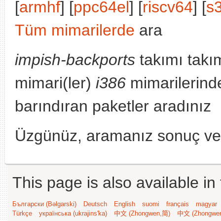
[
armhf
] [
ppc64el
] [
riscv64
] [
s
Tüm mimarilerde
ara
impish-backports
takımı takı
mimari(ler)
i386
mimarilerind
barındıran paketler aradınız
Üzgünüz, aramanız sonuç v
This page is also available in
Български (Bəlgarski)
Deutsch
English
suomi
français
magyar
Türkçe
українська (ukrajins'ka)
中文 (Zhongwen,简)
中文 (Zhongwe