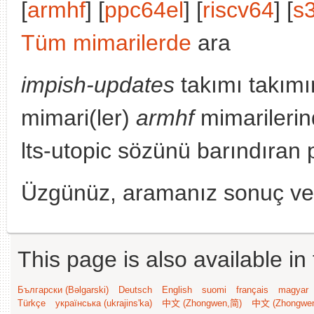
[
armhf
] [
ppc64el
] [
riscv64
] [
s
Tüm mimarilerde
ara
impish-updates
takımı takımı
mimari(ler)
armhf
mimarilerin
lts-utopic sözünü barındıran 
Üzgünüz, aramanız sonuç v
This page is also available in
Български (Bəlgarski)
Deutsch
English
suomi
français
magyar
Türkçe
українська (ukrajins'ka)
中文 (Zhongwen,简)
中文 (Zhongwe