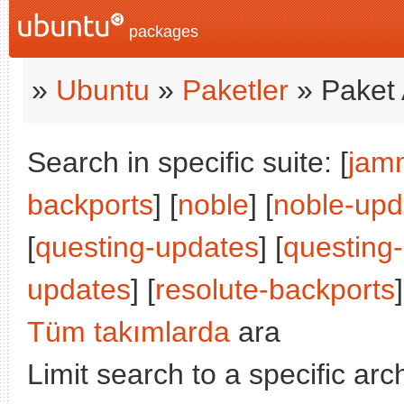
packages
»
Ubuntu
»
Paketler
» Paket 
Search in specific suite: [
jam
backports
] [
noble
] [
noble-upd
[
questing-updates
] [
questing
updates
] [
resolute-backports
]
Tüm takımlarda
ara
Limit search to a specific arch